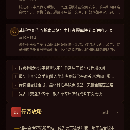
06月25日
试过不少中变传奇手游，三网互通版本能做到安卓、苹果和网页端
数据同步，切换设备玩进度不中断，交易、团战也都稳定，避开了
很多假互通服的问题。
韩版中变传奇版本网站：主打高爆率快节奏进阶玩法
06月25日
蹲各类韩版中变传奇版本网站踩过不少坑，教你从页面、公告、登
录器这些细节分辨真假服，顺带说说进服后的刷图和攒装备的实际
玩法。
传奇私服轻变单职业版本：节奏适中散人可长期发育
最新中变传奇手游|散人靠装备刷新倍率通关更适配日常玩法
传奇轻变版合成：靠材料堆叠稳步成型，无氪金碾压差距
复古中变迷失传奇：散人靠专属装备成型节奏更快
传奇攻略
更多→
轻中变传奇私服网站：优先选无强制消费、爆率贴合版本