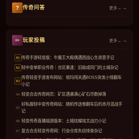
传奇问答
更多→
玩家投稿
更多→
传奇手游轻变版：牛魔王大殿偶遇团战心生退意手记
轻中变单职业传奇｜合区重逢：旧敌成同门的土城杂记
传奇轻变手游发布网站：祖玛闯关遇BOSS突发小怪翻车
小记
轻变合击传奇网页：矿区遇袭满心矿石尽数掉落
好私服轻中变传奇网站：随机传送卷翻车后的赤月混战手
记
轻变传奇直播端游版本：土城炫耀铭文战刃小记
复古合击轻变传奇网：行会仓库失窃排查杂记