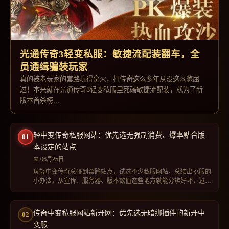
光通传奇3轻变私服：敏捷流配装翻车，全
员通缉骗装玩家
真的被老玩家的套路坑得窝火，打传奇这么多年从没这么憋屈
过！本来就在光通传奇3轻变私服里死磕敏捷流配装，就为了新
版本首杀榜...
轻中变传奇私服网站：优先选无强制消费、爆率贴合版
本设定的站点
06月25日
玩轻中变传奇总碰到套路站点，试过不少私服网站，总结出挑服的
小办法，从宣传、服务器、版本数值这些地方就能分辨好坏，避开
各类坑点。
传奇中变私服网站新开网：优先选无暗绑插件的新开中
变服