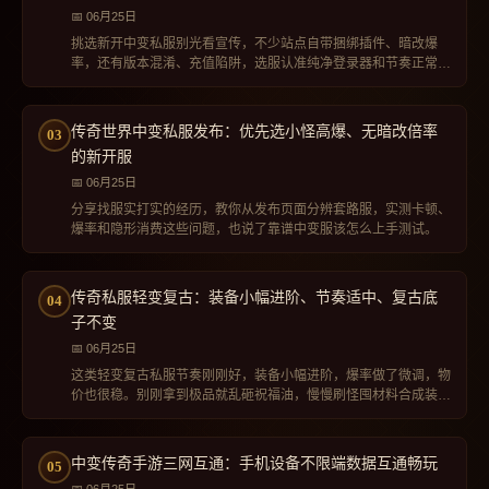
06月25日
挑选新开中变私服别光看宣传，不少站点自带捆绑插件、暗改爆
率，还有版本混淆、充值陷阱，选服认准纯净登录器和节奏正常的
首区更省心。
传奇世界中变私服发布：优先选小怪高爆、无暗改倍率
的新开服
06月25日
分享找服实打实的经历，教你从发布页面分辨套路服，实测卡顿、
爆率和隐形消费这些问题，也说了靠谱中变服该怎么上手测试。
传奇私服轻变复古：装备小幅进阶、节奏适中、复古底
子不变
06月25日
这类轻变复古私服节奏刚刚好，装备小幅进阶，爆率做了微调，物
价也很稳。别刚拿到极品就乱砸祝福油，慢慢刷怪囤材料合成装
备，玩着才顺手。
中变传奇手游三网互通：手机设备不限端数据互通畅玩