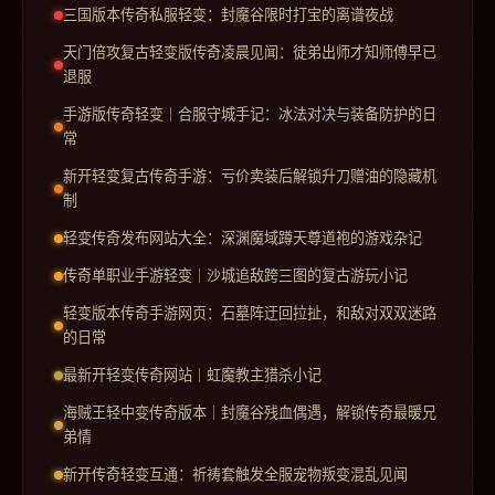
三国版本传奇私服轻变：封魔谷限时打宝的离谱夜战
天门倍攻复古轻变版传奇凌晨见闻：徒弟出师才知师傅早已
退服
手游版传奇轻变｜合服守城手记：冰法对决与装备防护的日
常
新开轻变复古传奇手游：亏价卖装后解锁升刀赠油的隐藏机
制
轻变传奇发布网站大全：深渊魔域蹲天尊道袍的游戏杂记
传奇单职业手游轻变｜沙城追敌跨三图的复古游玩小记
轻变版本传奇手游网页：石墓阵迂回拉扯，和敌对双双迷路
的日常
最新开轻变传奇网站｜虹魔教主猎杀小记
海贼王轻中变传奇版本｜封魔谷残血偶遇，解锁传奇最暖兄
弟情
新开传奇轻变互通：祈祷套触发全服宠物叛变混乱见闻